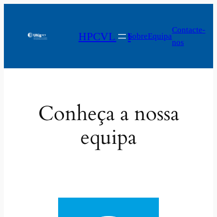
Saltar
para
Contacte-
HPCVLAB
o
Sobre
Equipa
nos
conteúdo
Conheça a nossa
equipa